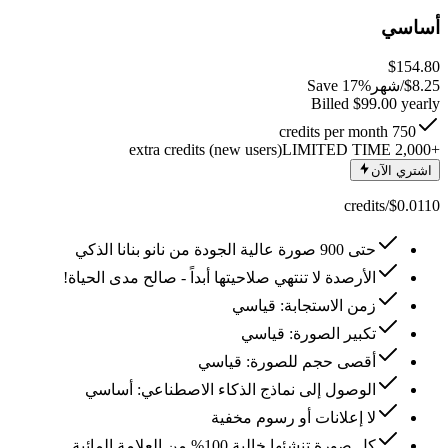
أساسي
$154.80
8.25
$
/شهر
Save 17%
Billed $99.00 yearly
750 credits per month
LIMITED TIME
+2,000 extra credits (new users)
اشتري الآن
$0.0110/credits
حتى 900 صورة عالية الجودة من نانو بنانا الذكي
الأرصدة لا تنتهي صلاحيتها أبداً - صالح مدى الحياة!
زمن الاستجابة: قياسي
تكبير الصورة: قياسي
أقصى حجم للصورة: قياسي
الوصول إلى نماذج الذكاء الاصطناعي: أساسي
لا إعلانات أو رسوم مخفية
كل صورة تنشئها خالية 100% من العلامة المائية