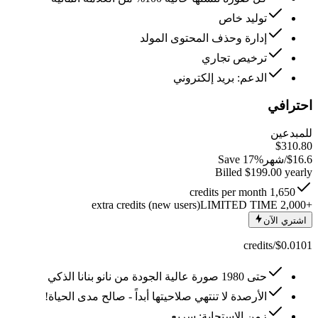
توليد خاص
إدارة وحذف المحتوى المولد
ترخيص تجاري
الدعم: بريد إلكتروني
احترافي
للمبدعين
$310.80
16.6
$
/شهر
Save 17%
Billed $199.00 yearly
1,650 credits per month
LIMITED TIME
+2,000 extra credits (new users)
اشتري الآن
$0.0101/credits
حتى 1980 صورة عالية الجودة من نانو بنانا الذكي
الأرصدة لا تنتهي صلاحيتها أبداً - صالح مدى الحياة!
زمن الاستجابة: سريع