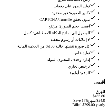
توليد الصور على دفعات
تكبير الصورة: غير محدود
بدون تحقق CAPTCHA/Turnstile
أقصى حجم للصورة: مرتفع
الوصول إلى نماذج الذكاء الاصطناعي: كامل
لا إعلانات أو رسوم مخفية
كل صورة تنشئها خالية 100% من العلامة المائية
توليد خاص
إدارة وحذف المحتوى المولد
ترخيص تجاري
الدعم: أولوية
أقصى
للفِرق
$466.80
24.9
$
/شهر
Save 17%
Billed $299.00 yearly