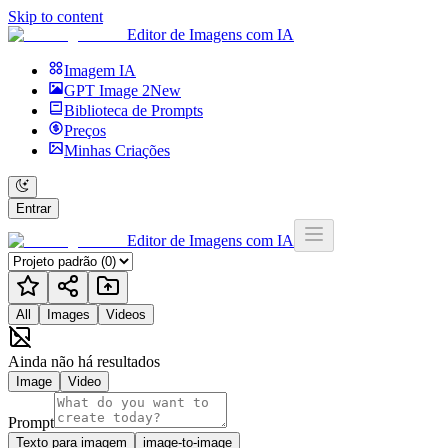
Skip to content
Editor de Imagens com IA
Imagem IA
GPT Image 2
New
Biblioteca de Prompts
Preços
Minhas Criações
Entrar
Editor de Imagens com IA
All
Images
Videos
Ainda não há resultados
Image
Video
Prompt
Texto para imagem
image-to-image