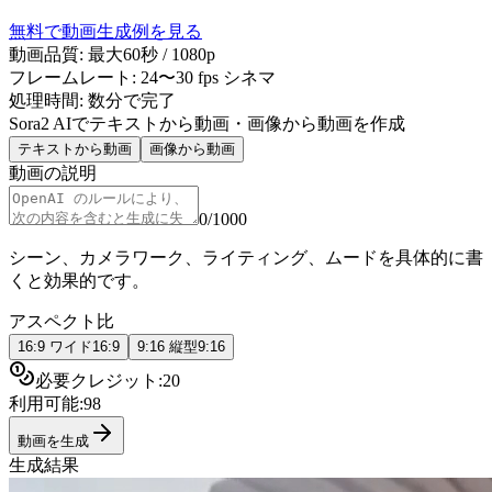
無料で動画生成
例を見る
動画品質: 最大60秒 / 1080p
フレームレート: 24〜30 fps シネマ
処理時間: 数分で完了
Sora2 AIでテキストから動画・画像から動画を作成
テキストから動画
画像から動画
動画の説明
0
/
1000
シーン、カメラワーク、ライティング、ムードを具体的に書
くと効果的です。
アスペクト比
16:9 ワイド
16:9
9:16 縦型
9:16
必要クレジット:
20
利用可能:
98
動画を生成
生成結果