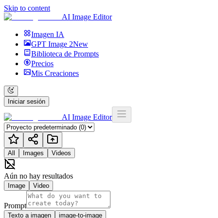
Skip to content
AI Image Editor
Imagen IA
GPT Image 2
New
Biblioteca de Prompts
Precios
Mis Creaciones
Iniciar sesión
AI Image Editor
All
Images
Videos
Aún no hay resultados
Image
Video
Prompt
Texto a imagen
image-to-image