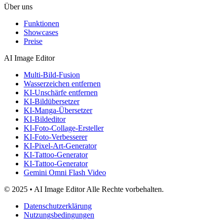
Über uns
Funktionen
Showcases
Preise
AI Image Editor
Multi-Bild-Fusion
Wasserzeichen entfernen
KI-Unschärfe entfernen
KI-Bildübersetzer
KI-Manga-Übersetzer
KI-Bildeditor
KI-Foto-Collage-Ersteller
KI-Foto-Verbesserer
KI-Pixel-Art-Generator
KI-Tattoo-Generator
KI-Tattoo-Generator
Gemini Omni Flash Video
© 2025 • AI Image Editor Alle Rechte vorbehalten.
Datenschutzerklärung
Nutzungsbedingungen